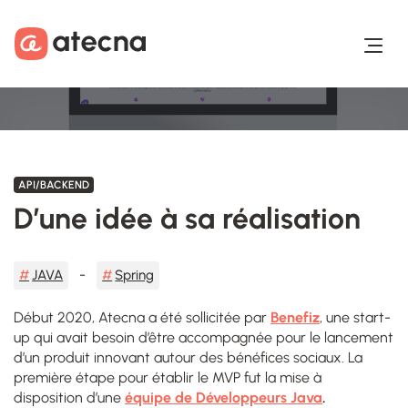
Aller au contenu
Aller au footer
API/BACKEND
D’une idée à sa réalisation
JAVA
Spring
Début 2020, Atecna a été sollicitée par
Benefiz
, une start-
up qui avait besoin d’être accompagnée pour le lancement
d’un produit innovant autour des bénéfices sociaux. La
première étape pour établir le MVP fut la mise à
disposition d’une
équipe de Développeurs Java
.