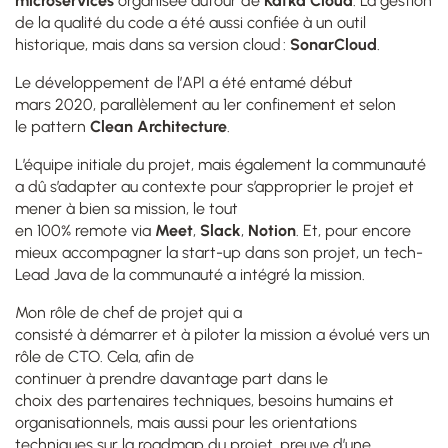
microservices
organisée autour de
Kafka Cloud
. La gestion
de la qualité du code a été aussi confiée à un outil
historique, mais dans sa version cloud :
SonarCloud
.
Le développement de l’API a été entamé début
mars 2020, parallèlement au 1er confinement et selon
le pattern
Clean Architecture
.
L’équipe initiale du projet, mais également la communauté
a dû s’adapter au contexte pour s’approprier le projet et
mener à bien sa mission, le tout
en 100% remote via
Meet
,
Slack
,
Notion
. Et, pour encore
mieux accompagner la start-up dans son projet, un tech-
Lead Java de la communauté a intégré la mission.
Mon rôle de chef de projet qui a
consisté à démarrer et à piloter la mission a évolué vers un
rôle de CTO. Cela, afin de
continuer à prendre davantage part dans le
choix des partenaires techniques, besoins humains et
organisationnels, mais aussi pour les orientations
techniques sur la roadmap du projet, preuve d’une