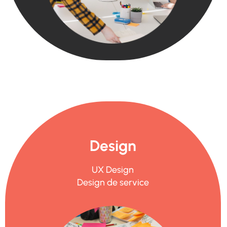
Design
UX Design
Design
de service