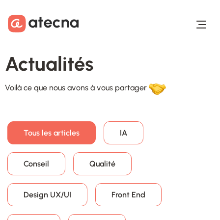
Aller au contenu
Aller au footer
Actualités
Voilà ce que nous avons à vous partager
Tous les articles
IA
Conseil
Qualité
Design UX/UI
Front End