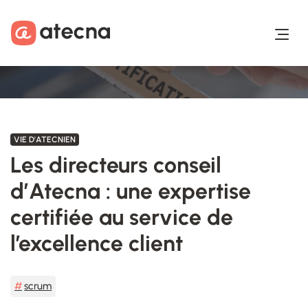
Aller au contenu
Aller au footer
VIE D'ATECNIEN
Les directeurs conseil
d’Atecna : une expertise
certifiée au service de
l’excellence client
scrum