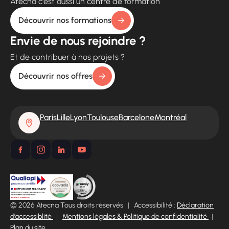
Atecna c'est aussi un centre de formation
Découvrir nos formations
Envie de nous rejoindre ?
Et de contribuer à nos projets ?
Découvrir nos offres
Paris
Lille
Lyon
Toulouse
Barcelone
Montréal
© 2026 Atecna Tous droits réservés
|
Accessibilité :
Déclaration
d’accessiblité
|
Mentions légales & Politique de confidentialité
|
Plan du site