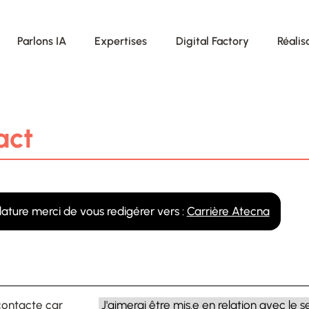
Parlons IA
Expertises
Digital Factory
Réalis
act
ature merci de vous redigérer vers :
Carrière Atecna
contacte car