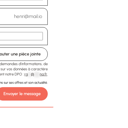
outer une pièce jointe
x demandes d’informations, de
ts sur vos données à caractère
nt notre DPO :
rg
**
@
****
na.fr
.
 sur ses offres et son actualité.