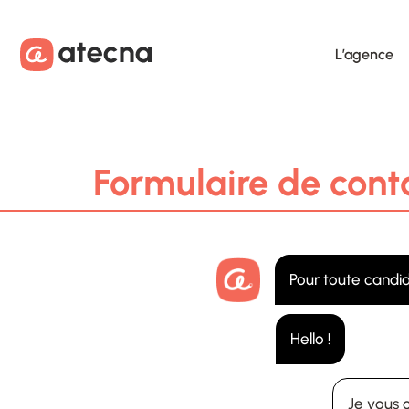
Aller au contenu
Aller au footer
L’agence
Formulaire de cont
Pour toute candid
Hello !
Je vous 