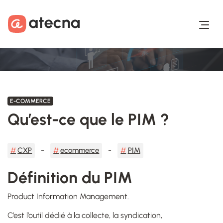
Aller au contenu
Aller au footer
E-COMMERCE
Qu’est-ce que le PIM ?
CXP
ecommerce
PIM
Définition du PIM
Product Information Management.
C’est l’outil dédié à la collecte, la syndication,