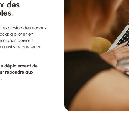
x des
les,
e : explosion des canaux
ocks à piloter en
enseignes doivent
ussi vite que leurs
le déploiement de
our répondre aux
t.