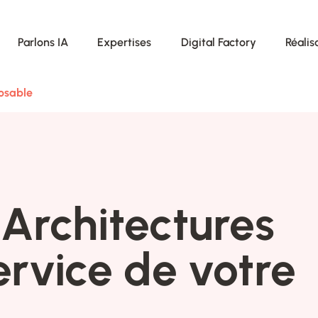
Parlons IA
Expertises
Digital Factory
Réalis
osable
Architectures
rvice de votre