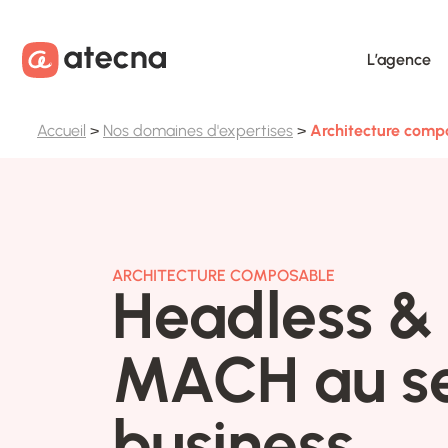
Aller au contenu
Aller au footer
L’agence
Accueil
>
Nos domaines d'expertises
>
Architecture comp
ARCHITECTURE COMPOSABLE
Headless & 
MACH au se
business