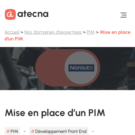
Aller au contenu
Aller au footer
Accueil
>
Nos domaines d'expertises
>
PIM
>
Mise en place
d’un PIM
Mise en place d’un PIM
PIM
Développement Front End