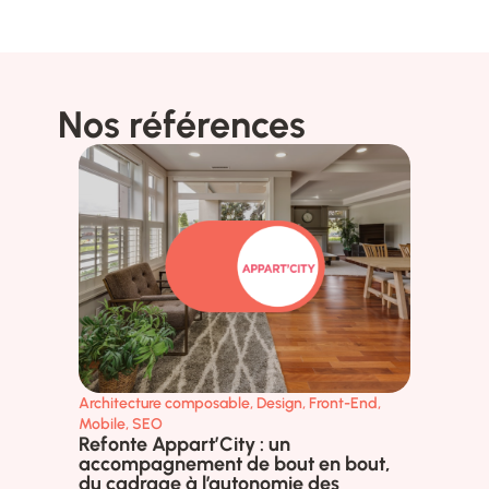
Nos références
Architecture composable
,
Design
,
Front-End
,
Fron
Ref
Mobile
,
SEO
Jeun
Refonte Appart’City : un
pla
accompagnement de bout en bout,
du cadrage à l’autonomie des