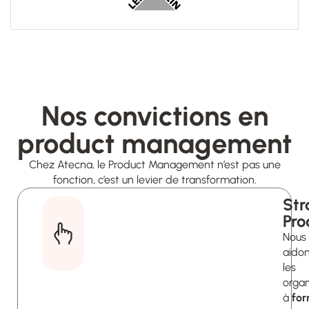
Nos convictions en
product management
Chez Atecna, le Product Management n’est pas une
fonction, c’est un levier de transformation.
Str
Pro
Nous
aido
les
organ
à
for