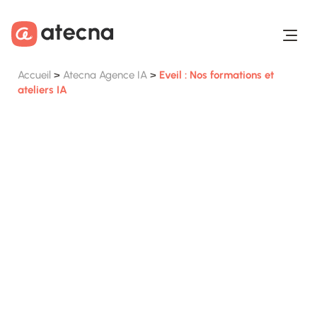
Aller au contenu
Aller au footer
Accueil
>
Atecna Agence IA
>
Eveil : Nos formations et
ateliers IA