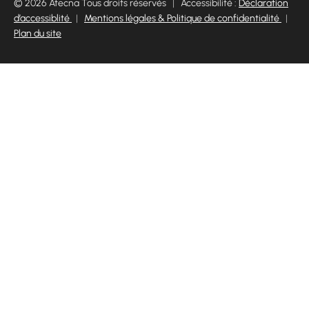
© 2026 Atecna Tous droits réservés
|
Accessibilité :
Déclaration
d’accessiblité
|
Mentions légales & Politique de confidentialité
|
Plan du site