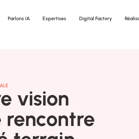
Parlons IA
Expertises
Digital Factory
Réalis
ALE
e vision
e rencontre