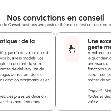
Nos convictions en conseil
, le Conseil n’est pas une posture théorique, c’est un accélérate
tique : de la
Une exce
égique n’a de valeur que s’il
Améliorer la 
 vos business models, vos
le quotidien 
route en partant de votre
analysons et 
raintes de delivery. Pas de
fonctions sup
pages qui restent dans un
supprimer les
ans d’action pragmatiques et
métier de vos
Objectif : M
ires, des prises de décision
fluides et de
investissement immédiat.
valeur.