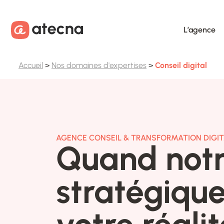
Aller au contenu
Aller au footer
L’agence
Accueil
>
Nos domaines d'expertises
>
Conseil digital
AGENCE CONSEIL & TRANSFORMATION DIGIT
Quand notr
stratégiqu