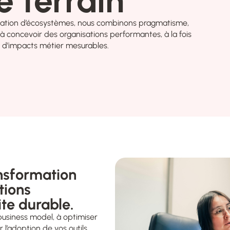
é terrain
sation d’écosystèmes, nous combinons pragmatisme,
 à concevoir des organisations performantes, à la fois
e d’impacts métier mesurables.
nsformation
tions
ite durable.
business model, à optimiser
 l’adoption de vos outils