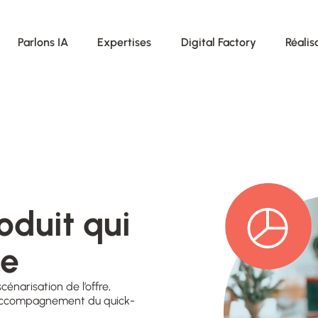
Parlons IA
Expertises
Digital Factory
Réalis
oduit qui
ce
énarisation de l’offre,
Un accompagnement du quick-