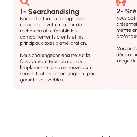
1- Searchandising
2- Scé
Nous opti
Nous effectuons un diagnostic
présentati
complet de votre moteur de
mettre en
recherche afin d’établir les
profondeu
comportements
clients et les
principaux axes d’amélioration.
Mais aussi
déclenche
Nous challeng
e
ons ensuite sur la
image de
faisab
ilité / intérêt ou non de
l’implémentation d’un nouvel outil
search
tout en accompagnant pour
garantir les livrables.