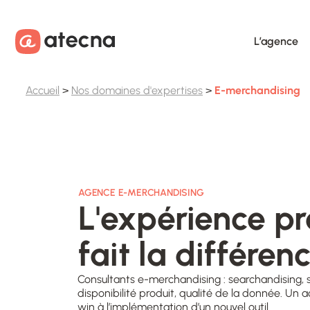
Aller au contenu
Aller au footer
L’agence
Accueil
>
Nos domaines d'expertises
>
E-merchandising
AGENCE E-MERCHANDISING
L'expérience pr
fait la différen
Consultants e-merchandising : searchandising, sc
disponibilité produit, qualité de la donnée. 
win à l’implémentation d’un nouvel outil.