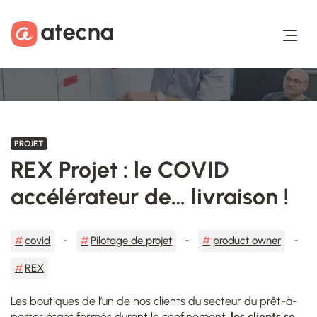
Aller au contenu
Aller au footer
PROJET
REX Projet : le COVID
accélérateur de… livraison !
covid
Pilotage de projet
product owner
REX
Les boutiques de l’un de nos clients du secteur du prêt-à-
porter étant fermés durant le confinement,
les clients se