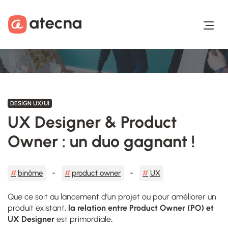
Aller au contenu
Aller au footer
DESIGN UX/UI
UX Designer & Product
Owner : un duo gagnant !
binôme
product owner
UX
Que ce soit au lancement d’un projet ou pour améliorer un
produit existant,
la relation entre Product Owner (PO) et
UX Designer
est primordiale
.