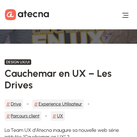
Aller au contenu
Aller au footer
DESIGN UX/UI
Cauchemar en UX – Les
Drives
Drive
Experience Utilisateur
Parcours client
UX
La Team UX d’Atecna inaugure sa nouvelle web série
intitulée “Cauchemar en UX” ?