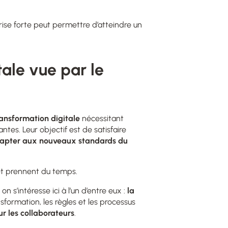
ise forte peut permettre d’atteindre un
tale vue par le
ransformation digitale
n
écessitant
tantes
. Leur
objectif
est d
e satisfaire
dapter aux nouveaux standards du
 et prennent du temps.
n s’intéresse ici à l’un d’entre eux :
la
formation, les règles et les processus
ur les collaborateurs
.