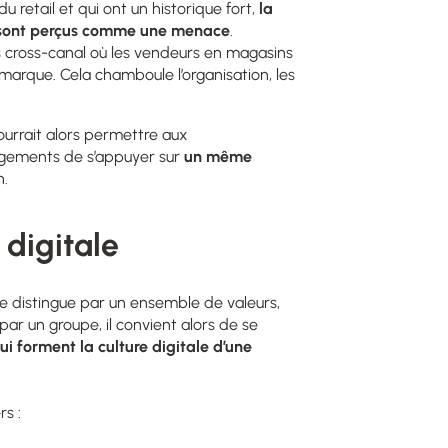
u retail et qui ont un historique fort,
la
e sont perçus comme une menace
.
rs cross-canal où les vendeurs en magasins
arque. Cela chamboule l’organisation, les
urrait alors permettre aux
ngements de s’appuyer sur
un même
n.
e digitale
se distingue par
un
ensemble de valeurs
,
par un groupe,
il
c
onvient
alors
de se
ui forment
la culture digitale
d’une
rs :