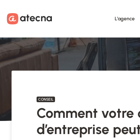
Aller au contenu
Aller au footer
L’agence
CONSEIL
Comment votre c
d’entreprise peu