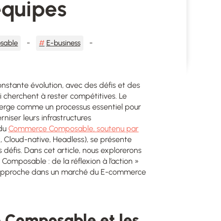
équipes
sable
E-business
stante évolution, avec des défis et des
 cherchent à rester compétitives. Le
merge comme un processus essentiel pour
iser leurs infrastructures
 du
Commerce Composable, soutenu par
t, Cloud-native, Headless), se présente
défis. Dans cet article, nous explorerons
Composable : de la réflexion à l’action »
e approche dans un marché du E-commerce
e Composable et les