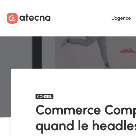
Aller au contenu
Aller au footer
L’agence
CONSEIL
Commerce Comp
quand le headles