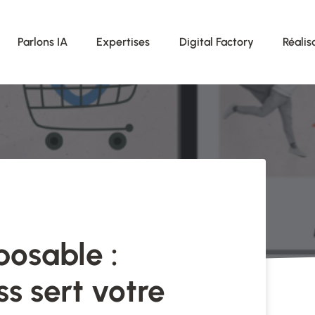
Parlons IA
Expertises
Digital Factory
Réalis
osable :
s sert votre