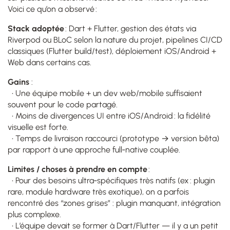
Voici ce qu’on a observé :
Stack adoptée
: Dart + Flutter, gestion des états via
Riverpod ou BLoC selon la nature du projet, pipelines CI/CD
classiques (Flutter build/test), déploiement iOS/Android +
Web dans certains cas.
Gains
:
• Une équipe mobile + un dev web/mobile suffisaient
souvent pour le code partagé.
• Moins de divergences UI entre iOS/Android : la fidélité
visuelle est forte.
• Temps de livraison raccourci (prototype → version bêta)
par rapport à une approche full‑native couplée.
Limites / choses à prendre en compte
:
• Pour des besoins ultra‑spécifiques très natifs (ex : plugin
rare, module hardware très exotique), on a parfois
rencontré des “zones grises” : plugin manquant, intégration
plus complexe.
• L’équipe devait se former à Dart/Flutter — il y a un petit