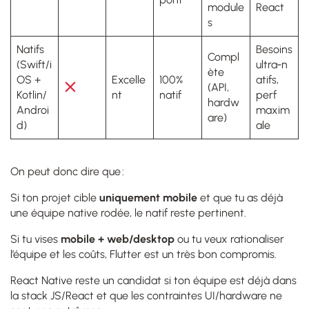
module
React
s
Natifs
Besoins
Compl
(Swift/i
ultra‑n
ète
OS +
Excelle
100%
atifs,
(API,
Kotlin/
nt
natif
perf
hardw
Androi
maxim
are)
d)
ale
On peut donc dire que :
Si ton projet cible
uniquement mobile
et que tu as déjà
une équipe native rodée, le natif reste pertinent.
Si tu vises
mobile + web/desktop
ou tu veux rationaliser
l’équipe et les coûts, Flutter est un très bon compromis.
React Native reste un candidat si ton équipe est déjà dans
la stack JS/React et que les contraintes UI/hardware ne