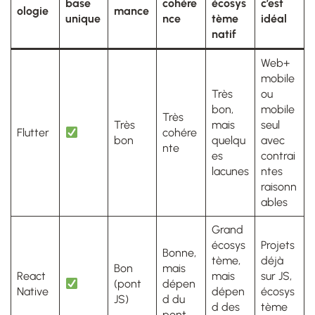
base
cohére
écosys
c’est
ologie
mance
unique
nce
tème
idéal
natif
Web+
mobile
Très
ou
bon,
mobile
Très
Très
mais
seul
Flutter
cohére
bon
quelqu
avec
nte
es
contrai
lacunes
ntes
raisonn
ables
Grand
écosys
Projets
Bonne,
tème,
déjà
Bon
mais
React
mais
sur JS,
(pont
dépen
Native
dépen
écosys
JS)
d du
d des
tème
pont