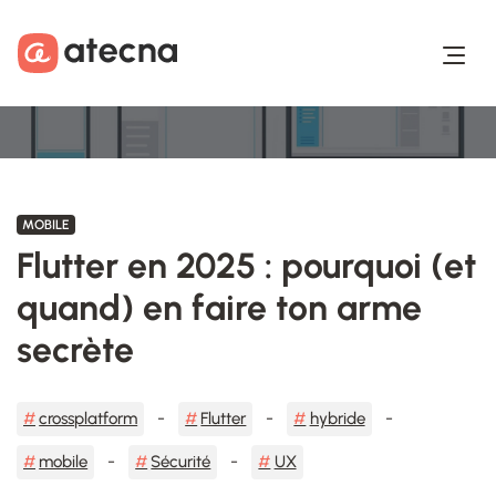
Aller au contenu
Aller au footer
MOBILE
Flutter en 2025 : pourquoi (et
quand) en faire ton arme
secrète
crossplatform
Flutter
hybride
mobile
Sécurité
UX