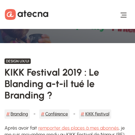
Aller au contenu
Aller au footer
DESIGN UX/UI
KIKK Festival 2019 : Le
Blanding a-t-il tué le
Branding ?
Branding
Conférence
KIKK Festival
Après avoir fait
remporter des places à mes abonnés
, je
me suis moi-même rendu au KIKK Festival de Namur (BE).