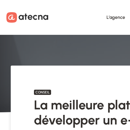
Aller au contenu
Aller au footer
L’agence
CONSEIL
La meilleure pla
développer un 