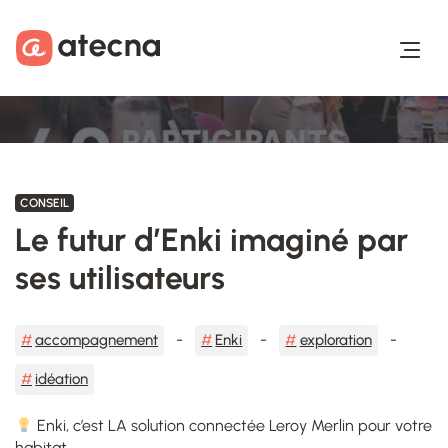
Aller au contenu
Aller au footer
CONSEIL
Le futur d’Enki imaginé par
ses utilisateurs
accompagnement
Enki
exploration
idéation
Enki, c’est LA solution connectée Leroy Merlin pour votre
habitat.