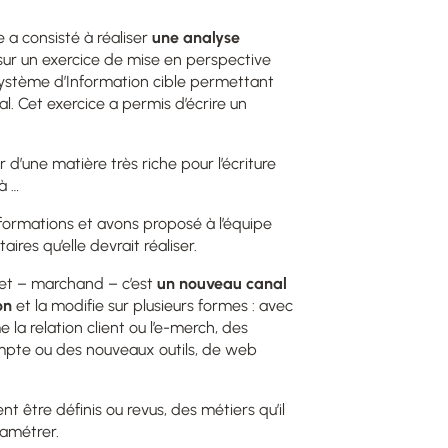
 a consisté à réaliser
une analyse
 sur un exercice de mise en perspective
 Système d’Information cible permettant
al. Cet exercice a permis d’écrire un
d’une matière très riche pour l’écriture
à …
nformations et avons proposé à l’équipe
ires qu’elle devrait réaliser.
rnet – marchand – c’est
un nouveau canal
on
et la modifie sur plusieurs formes : avec
a relation client ou l’e-merch, des
pte ou des nouveaux outils, de web
nt être définis ou revus, des métiers qu’il
ramétrer.