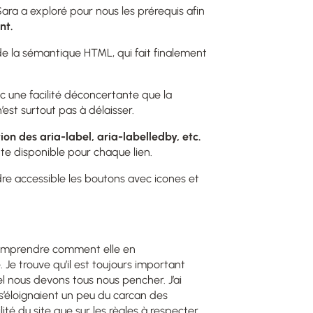
ara a exploré pour nous les prérequis afin
nt.
de la sémantique HTML, qui fait finalement
ec une facilité déconcertante que la
est surtout pas à délaisser.
ation des aria-label, aria-labelledby, etc.
te disponible pour chaque lien.
re accessible les boutons avec icones et
 comprendre comment elle en
é. Je trouve qu’il est toujours important
uel nous devons tous nous pencher. J’ai
’éloignaient un peu du carcan des
lité du site que sur les règles à respecter.