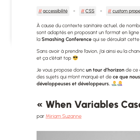
accessibilité
CSS
custom prope
À cause du contexte sanitaire actuel, de nomb
sont adaptés en proposant un format en ligne 
la
Smashing
Conference
qui se déroulait cette
Sans avoir à prendre l’avion,
j’ai ainsi eu la c
et ça c’était top
Je vous propose donc
un tour d’horizon
de ce 
des sujets qui m’ont marqué et de
ce que nous
développeuses et développeurs.
« When
Variables Cas
par
Miriam Suzanne