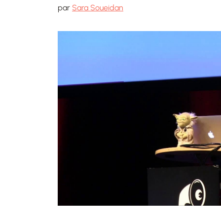
par
Sara Soueidan