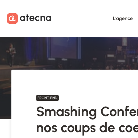
Aller au contenu
Aller au footer
L’agence
FRONT END
Smashing Confer
nos coups de co