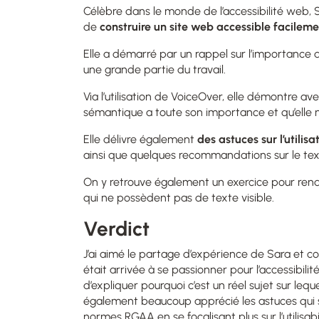
Célèbre dans le monde de l’accessibilité web, S
de
construire un site web accessible facileme
Elle a démarré par un rappel sur l’importance 
une grande partie du travail.
Via l’utilisation de VoiceOver, elle démontre av
sémantique a toute son importance et qu’elle n’
Elle délivre également
des astuces
sur l’utilis
ainsi que quelques recommandations sur le tex
On y retrouve également un exercice pour rend
qui ne possèdent pas de texte visible.
Verdict
J’ai aimé le partage d’expérience de Sara et
était arrivée à se passionner pour l’accessibilit
d’expliquer pourquoi c’est un réel sujet sur leq
également beaucoup apprécié les astuces qui s
normes RGAA en se focalisant plus sur l’utilisabi