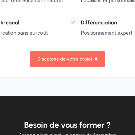
lleur référencement naturel
Localisés et personnali
ti-canal
Différenciation
lication sans surcoût
Positionnement expert
Discutons de votre projet IA
Besoin de vous former ?