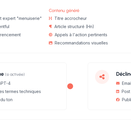
Contenu généré
t expert "menuiserie"
Titre accrocheur
ntful
Article structuré (Hn)
férencement
Appels à l'action pertinents
Recommandations visuelles
ue
Décli
(si activée)
 GPT-4
Emai
es termes techniques
Post
 du ton
Publ