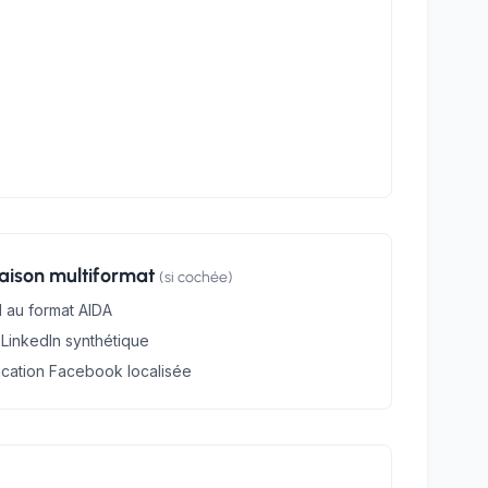
naison multiformat
(si cochée)
l au format AIDA
 LinkedIn synthétique
ication Facebook localisée