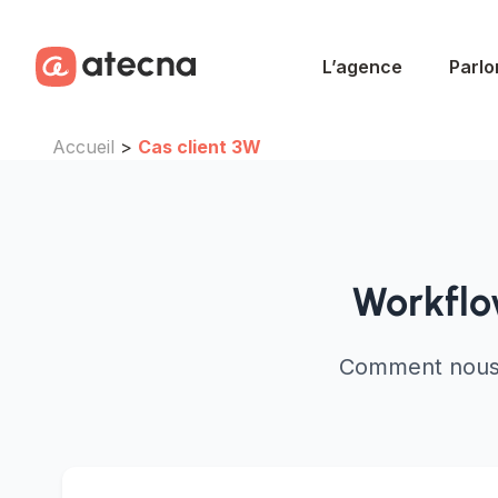
Aller au contenu
Aller au footer
L’agence
Parlo
Accueil
>
Cas client 3W
Workflo
Comment nous a