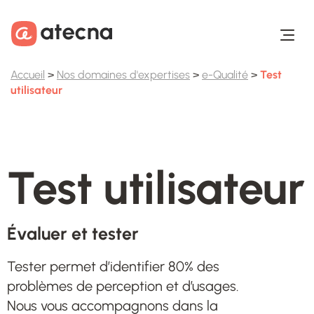
Aller au contenu
Aller au footer
Accueil
>
Nos domaines d'expertises
>
e-Qualité
>
Test
utilisateur
Test utilisateur
Évaluer et tester
Tester permet d’identifier 80% des
problèmes de perception et d’usages.
Nous vous accompagnons dans la