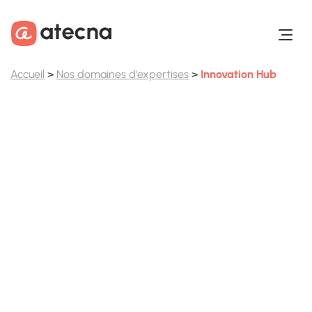
Aller au contenu
Aller au footer
Accueil
>
Nos domaines d'expertises
>
Innovation Hub