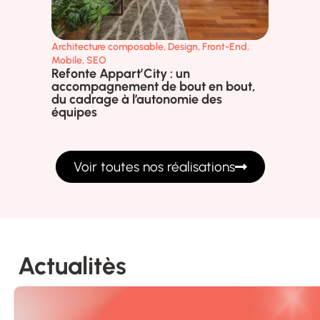
Architecture composable
,
Design
,
Front-End
,
Desi
Desi
Mobile
,
SEO
com
Refonte Appart’City : un
accompagnement de bout en bout,
du cadrage à l’autonomie des
équipes
Voir toutes nos réalisations
Actualitès