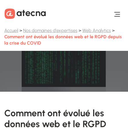
Aller au contenu
Aller au footer
Accueil
>
Nos domaines d'expertises
>
Web Analytics
>
Comment ont évolué les données web et le RGPD depuis
la crise du COVID
Comment ont évolué les
données web et le RGPD