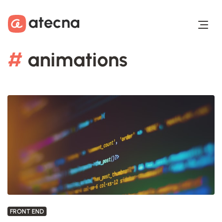
Aller au contenu
Aller au footer
#
animations
FRONT END