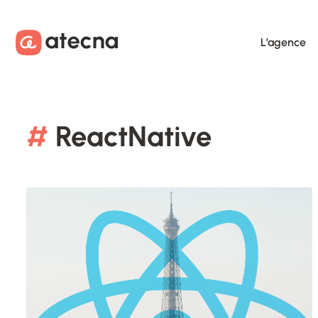
Aller au contenu
Aller au footer
L’agence
#
ReactNative