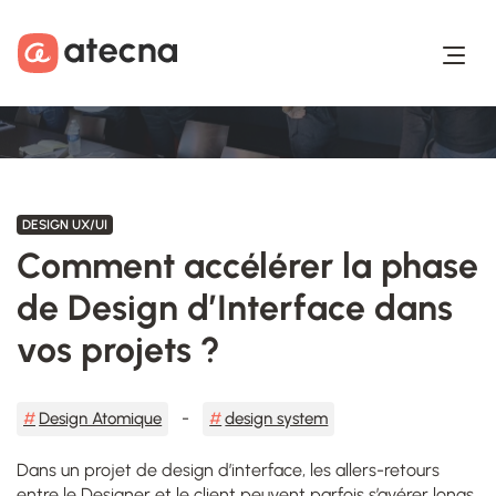
Aller au contenu
Aller au footer
DESIGN UX/UI
Comment accélérer la phase
de Design d’Interface dans
vos projets ?
Design Atomique
design system
Dans un projet de design d’interface, les allers-retours
entre le Designer et le client peuvent parfois s’avérer longs