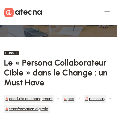
Aller au contenu
Aller au footer
CONSEIL
Le « Persona Collaborateur
Cible » dans le Change : un
Must Have
conduite du changement
pcc
personas
transformation digitale