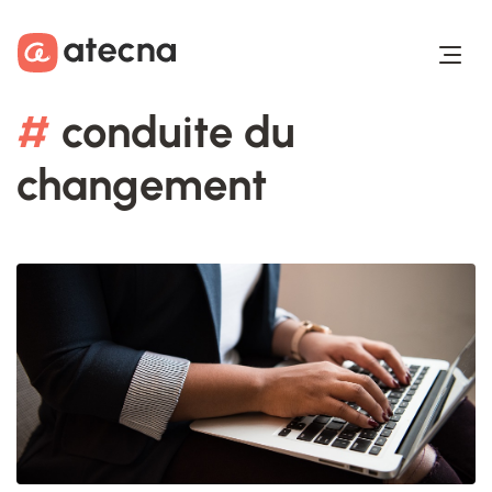
Aller au contenu
Aller au footer
#
conduite du
changement