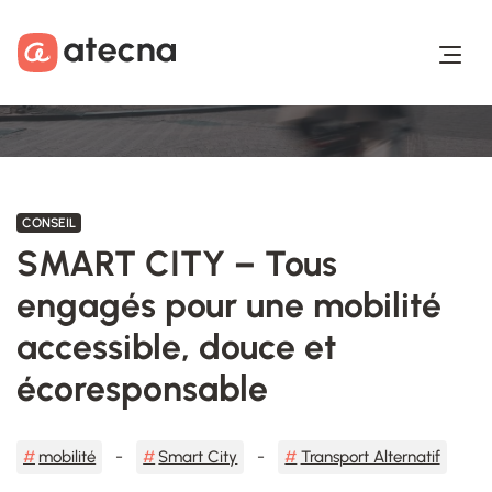
Aller au contenu
Aller au footer
CONSEIL
SMART CITY – Tous
engagés pour une mobilité
accessible, douce et
écoresponsable
mobilité
Smart City
Transport Alternatif