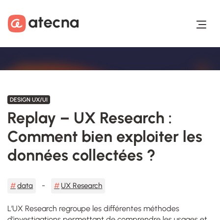
Aller au contenu
Aller au footer
DESIGN UX/UI
Replay – UX Research :
Comment bien exploiter les
données collectées ?
data
UX Research
L’UX Research regroupe les différentes méthodes
d’investigations permettant de comprendre les usages et