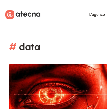
Aller au contenu
Aller au footer
L’agence
#
data