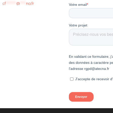
cf
*******
@
****
na.fr