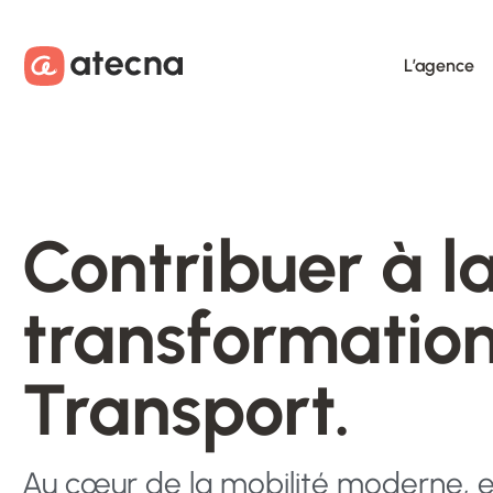
Aller au contenu
Aller au footer
L’agence
Contribuer à l
transformation
Transport.
Au cœur de la mobilité moderne, en