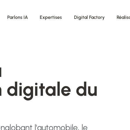
Parlons IA
Expertises
Digital Factory
Réalis
a
 digitale du
globant l'automobile, le