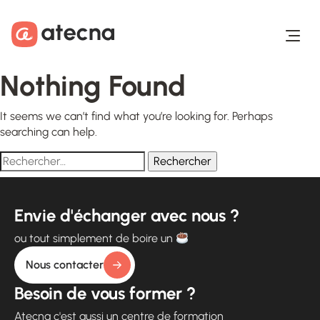
Aller au contenu
Aller au footer
Nothing Found
It seems we can’t find what you’re looking for. Perhaps
searching can help.
Envie d'échanger avec nous ?
ou tout simplement de boire un
Nous contacter
Besoin de vous former ?
Atecna c'est aussi un centre de formation