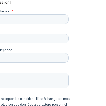
stion !