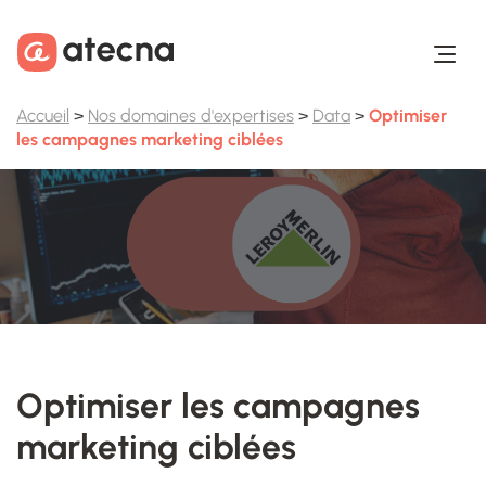
Aller au contenu
Aller au footer
Accueil
>
Nos domaines d'expertises
>
Data
>
Optimiser
les campagnes marketing ciblées
Optimiser les campagnes
marketing ciblées