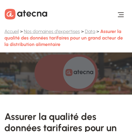
Aller au contenu
Aller au footer
Accueil
>
Nos domaines d'expertises
>
Data
>
Assurer la
qualité des données tarifaires pour un grand acteur de
la distribution alimentaire
Assurer la qualité des
données tarifaires pour un