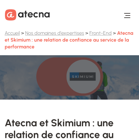
Aller au contenu
Aller au footer
Accueil
>
Nos domaines d'expertises
>
Front-End
>
Atecna
et Skimium : une relation de confiance au service de la
performance
Atecna et Skimium : une
relation de confiance au