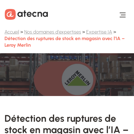
Aller au contenu
Aller au footer
Accueil
>
Nos domaines d'expertises
>
Expertise IA
>
Détection des ruptures de stock en magasin avec l’IA –
Leroy Merlin
Détection des ruptures de
stock en magasin avec l’IA –