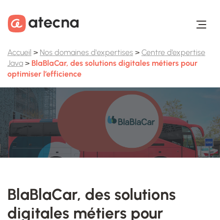
Aller au contenu
Aller au footer
Accueil
>
Nos domaines d'expertises
>
Centre d’expertise
Java
>
BlaBlaCar, des solutions digitales métiers pour
optimiser l’efficience
BlaBlaCar, des solutions
digitales métiers pour