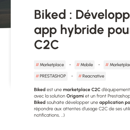
Biked : Dévelop
app hybride pou
C2C
Marketplace
Mobile
Marketpla
PRESTASHOP
Reacnative
Biked
est une
marketplace C2C
d’équipement 
avec la solution
Origami
et un front Prestashop 
Biked
souhaite développer une
application po
répondre aux attentes d’usage C2C de ses util
notifications, …)