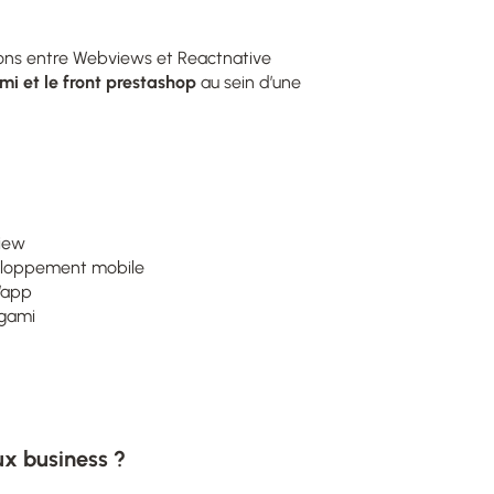
ions entre Webviews et Reactnative
i et le front prestashop
au sein d’une
iew​
veloppement mobile​
app​
igami
ux business ?