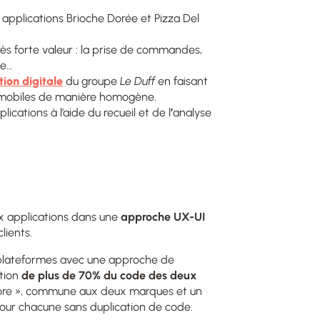
 applications Brioche Dorée et Pizza Del
rès forte valeur : la prise de commandes,
le…
ion digitale
du groupe
Le Duff
en faisant
s mobiles de manière homogène.
lications à l’aide du recueil et de l
’
analyse
x applications dans une
approche UX-UI
lients.
 plateformes avec une approche de
tion
de plus de 70% du code des deux
ore », commune aux deux marques et un
our chacune sans duplication de code.