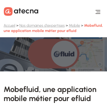
Aller au contenu
Aller au footer
Accueil
>
Nos domaines d'expertises
>
Mobile
>
Mobefluid,
une application mobile métier pour efluid
Mobefluid, une application
mobile métier pour efluid