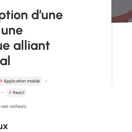
tion d’une
 une
e alliant
al
Application mobile
React
ses visiteurs.
ux