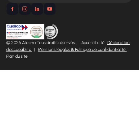
© 2026 Atecna Tous droits réservés
|
Accessibilité :
Déclaration
d’accessiblité
|
Mentions légales & Politique de confidentialité
|
Plan du site