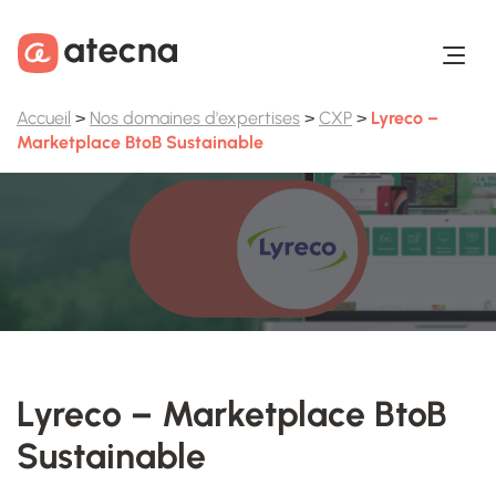
Aller au contenu
Aller au footer
Accueil
>
Nos domaines d'expertises
>
CXP
>
Lyreco –
Marketplace BtoB Sustainable
Lyreco – Marketplace BtoB
Sustainable